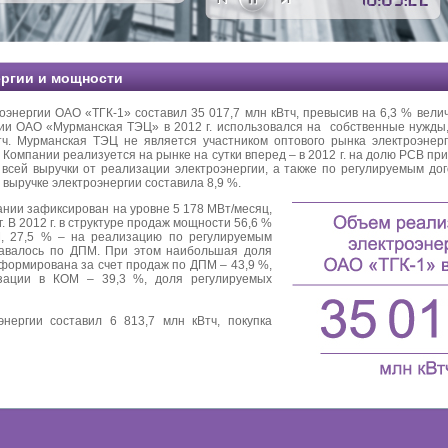
ергии и мощности
оэнергии ОАО «ТГК-1» составил 35 017,7 млн кВтч, превысив на 6,3 % велич
и ОАО «Мурманская ТЭЦ» в 2012 г. использовался на собственные нужды, 
тч. Мурманская ТЭЦ не является участником оптового рынка электроэнер
омпании реализуется на рынке на сутки вперед – в 2012 г. на долю РСВ пр
всей выручки от реализации электроэнергии, а также по регулируемым до
 выручке электроэнергии составила 8,9 %.
ии зафиксирован на уровне 5 178 МВт/месяц,
. В 2012 г. в структуре продаж мощности 56,6 %
, 27,5 % – на реализацию по регулируемым
давалось по ДПМ. При этом наибольшая доля
формирована за счет продаж по ДПМ – 43,9 %,
изации в КОМ – 39,3 %, доля регулируемых
энергии составил 6 813,7 млн кВтч, покупка