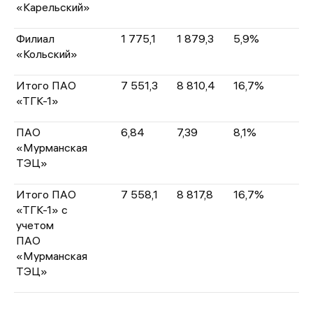
«Карельский»
Филиал
1 775,1
1 879,3
5,9%
«Кольский»
Итого ПАО
7 551,3
8 810,4
16,7%
«ТГК-1»
ПАО
6,84
7,39
8,1%
«Мурманская
ТЭЦ»
Итого ПАО
7 558,1
8 817,8
16,7%
«ТГК-1» с
учетом
ПАО
«Мурманская
ТЭЦ»