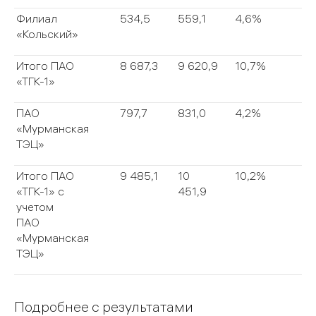
Филиал
534,5
559,1
4,6%
«Кольский»
Итого ПАО
8 687,3
9 620,9
10,7%
«ТГК-1»
ПАО
797,7
831,0
4,2%
«Мурманская
ТЭЦ»
Итого ПАО
9 485,1
10
10,2%
«ТГК-1» с
451,9
учетом
ПАО
«Мурманская
ТЭЦ»
Подробнее с результатами