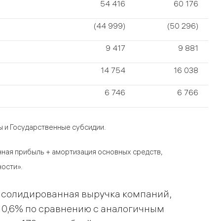
54 416
60 176
(44 999)
(50 296)
9 417
9 881
14 754
16 038
6 746
6 766
 и Государственные субсидии.
нная прибыль + амортизация основных средств,
ости».
онсолидированная выручка компаний,
 10,6% по сравнению с аналогичным