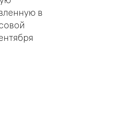
вленную в
совой
сентября