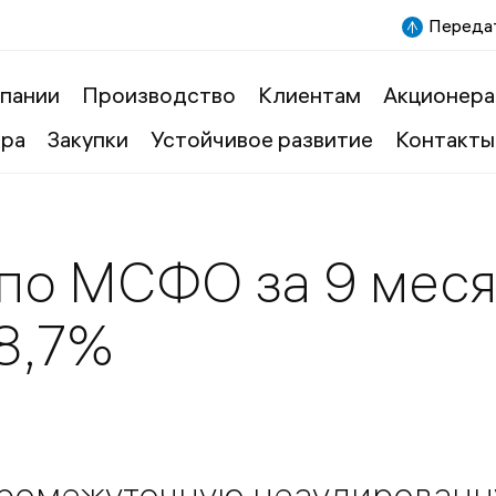
Передат
пании
Производство
Клиентам
Акционера
ера
Закупки
Устойчивое развитие
Контакты
 по МСФО за 9 меся
 8,7%
 промежуточную неаудирован