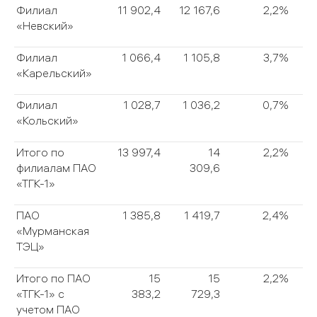
Филиал
11 902,4
12 167,6
2,2%
«Невский»
Филиал
1 066,4
1 105,8
3,7%
«Карельский»
Филиал
1 028,7
1 036,2
0,7%
«Кольский»
Итого по
13 997,4
14
2,2%
филиалам ПАО
309,6
«ТГК-1»
ПАО
1 385,8
1 419,7
2,4%
«Мурманская
ТЭЦ»
Итого по ПАО
15
15
2,2%
«ТГК-1» с
383,2
729,3
учетом ПАО