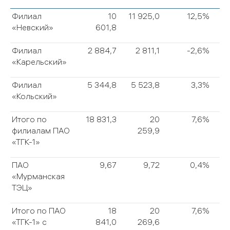
Филиал
10
11 925,0
12,5%
«Невский»
601,8
Филиал
2 884,7
2 811,1
-2,6%
«Карельский»
Филиал
5 344,8
5 523,8
3,3%
«Кольский»
Итого по
18 831,3
20
7,6%
филиалам ПАО
259,9
«ТГК-1»
ПАО
9,67
9,72
0,4%
«Мурманская
ТЭЦ»
Итого по ПАО
18
20
7,6%
«ТГК-1» с
841,0
269,6