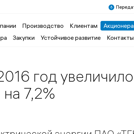
Передат
пании
Производство
Клиентам
Акционера
ера
Закупки
Устойчивое развитие
Контакты
2016 год увеличил
 на 7,2%
ктрической энергии ПАО «ТГК