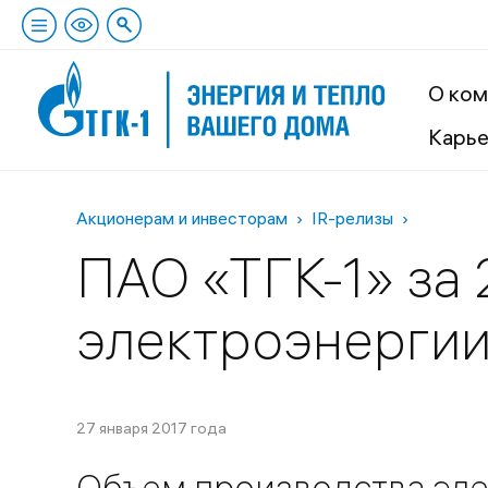
О ком
Карь
Акционерам и инвесторам
IR-релизы
ПАО «ТГК-1» за 
электроэнергии
27 января 2017 года
Объем производства эле