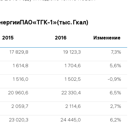
нергии
ПАО
«ТГК
-1
»
(
тыс
.
Гкал
)
2015
2016
Изменение
17 829,8
19 123,3
7,3%
1 614,8
1 704,6
5,6%
1 516,0
1 502,5
-0,9%
20 960,6
22 330,4
6,5%
2 059,7
2 114,6
2,7%
23 020,3
24 445,0
6,2%