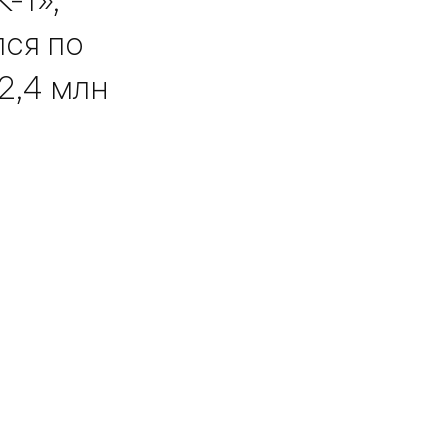
лся по
2,4 млн