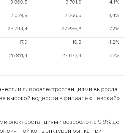
3 860,5
3 701,6
-4,1%
7 029,8
7 266,6
3,4%
25 794,4
27 655,6
7,2%
17,0
16,8
-1,2%
25 811,4
27 672,4
7,2%
оэнергии гидроэлектростанциями выросла
олее высокой водности в филиале «Невский»
ми электростанциями возросло на 9,9% до
агоприятной конъюнктурой рынка при