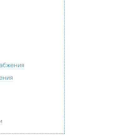
набжения
ения
и