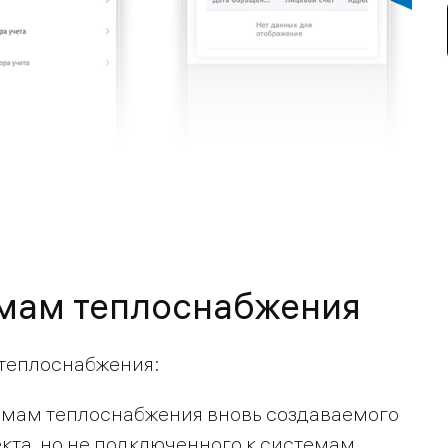
емам теплоснабжения
 теплоснабжения:
емам теплоснабжения вновь создаваемого
кта, но не подключенного к системам