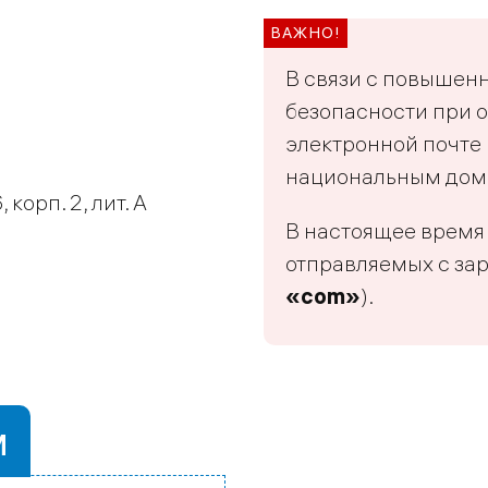
В связи с повыше
безопасности при 
электронной почте
национальным до
корп. 2, лит. А
В настоящее врем
отправляемых с за
«com»
).
м