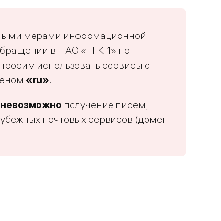
нными мерами информационной
обращении в ПАО «ТГК-1» по
 просим использовать сервисы с
меном
«ru»
.
я
невозможно
получение писем,
рубежных почтовых сервисов (домен