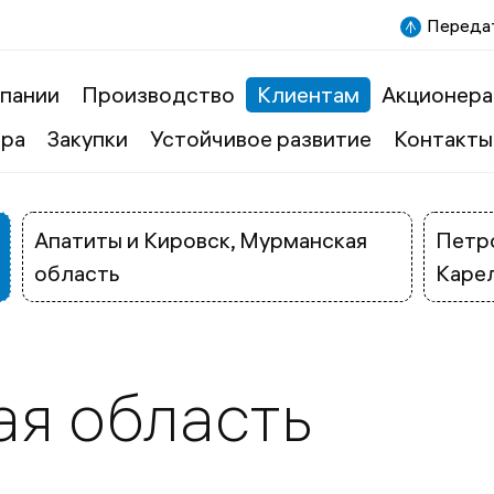
Передат
пании
Производство
Клиентам
Акционера
ера
Закупки
Устойчивое развитие
Контакты
Апатиты и Кировск, Мурманская
Петро
область
Каре
ая область