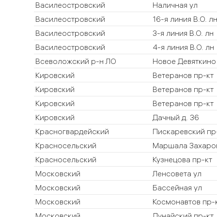
Василеостровский
Наличная ул
Василеостровский
16-я линия В.О. л
Василеостровский
3-я линия В.О. лн
Василеостровский
4-я линия В.О. лн
Всеволожский р-н ЛО
Новое Девяткино 
Кировский
Ветеранов пр-кт
Кировский
Ветеранов пр-кт
Кировский
Ветеранов пр-кт
Кировский
Дачный д. 36
Красногвардейский
Пискаревский пр
Красносельский
Маршала Захаро
Красносельский
Кузнецова пр-кт
Московский
Ленсовета ул
Московский
Бассейная ул
Московский
Космонавтов пр-
Московский
Дунайский пр-кт