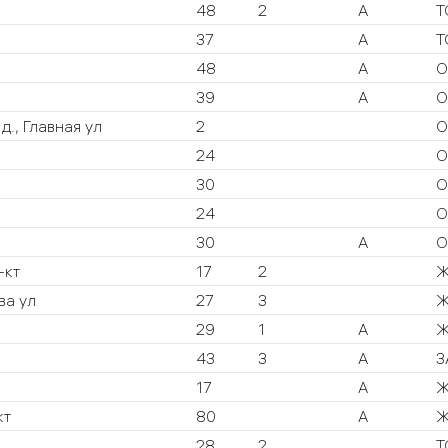
48
2
А
Т
н
37
А
Т
48
А
О
39
А
О
д., Главная ул
2
О
24
О
30
О
24
О
30
А
О
-кт
17
2
Ж
ва ул
27
3
Ж
29
1
А
Ж
43
3
А
З
17
А
Ж
кт
80
А
Ж
28
2
Т