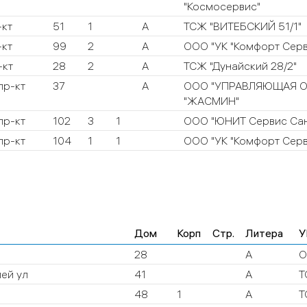
"Космосервис"
-кт
51
1
А
ТСЖ "ВИТЕБСКИЙ 51/1"
-кт
99
2
А
ООО "УК "Комфорт Серв
-кт
28
2
А
ТСЖ "Дунайский 28/2"
пр-кт
37
А
ООО "УПРАВЛЯЮЩАЯ О
"ЖАСМИН"
пр-кт
102
3
1
ООО "ЮНИТ Сервис Сан
пр-кт
104
1
1
ООО "УК "Комфорт Серв
Дом
Корп
Стр.
Литера
У
28
А
О
ей ул
41
А
Т
48
1
А
Т