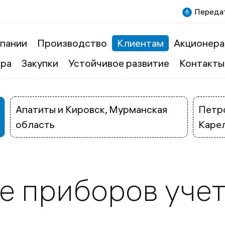
Передат
пании
Производство
Клиентам
Акционера
ера
Закупки
Устойчивое развитие
Контакты
Апатиты и Кировск, Мурманская
Петро
область
Каре
е приборов уче