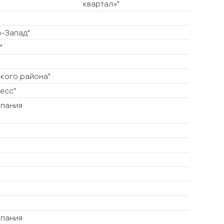
квартал»"
-Запад"
"
кого района"
есс"
пания
пания