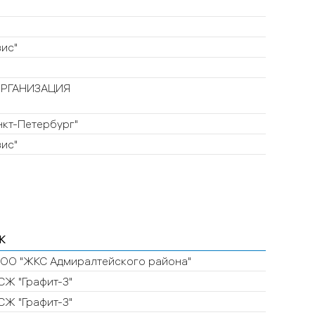
ис"
РГАНИЗАЦИЯ
кт-Петербург"
ис"
К
ОО "ЖКС Адмиралтейского района"
СЖ "Графит-3"
СЖ "Графит-3"