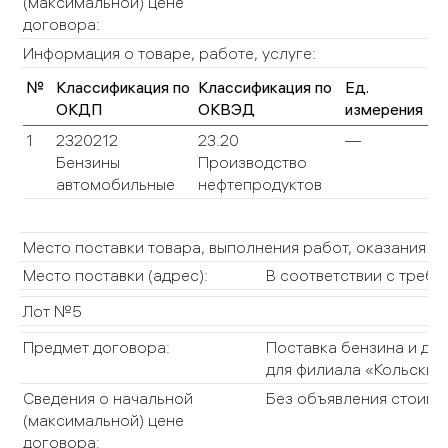
(максимальной) цене
договора:
Информация о товаре, работе, услуге:
№
Классификация по
Классификация по
Ед.
Ко
ОКДП
ОКВЭД
измерения
(О
1
2320212
23.20
—
—
Бензины
Производство
автомобильные
нефтепродуктов
Место поставки товара, выполнения работ, оказания у
Место поставки (адрес):
В соответствии с требо
Лот №5
Предмет договора:
Поставка бензина и диз
для филиала «Кольский»
Сведения о начальной
Без объявления стоимо
(максимальной) цене
договора: