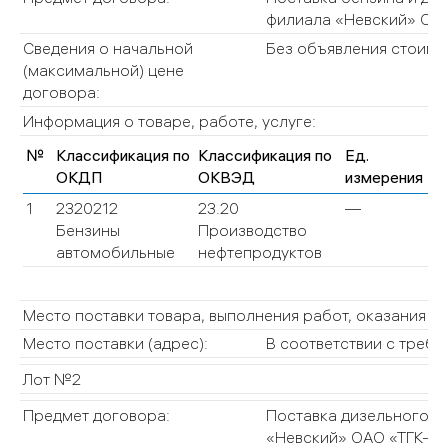
филиала «Невский» ОАО
Сведения о начальной
Без объявления стоимо
(максимальной) цене
договора:
Информация о товаре, работе, услуге:
№
Классификация по
Классификация по
Ед.
Ко
ОКДП
ОКВЭД
измерения
(О
1
2320212
23.20
—
—
Бензины
Производство
автомобильные
нефтепродуктов
Место поставки товара, выполнения работ, оказания ус
Место поставки (адрес):
В соответствии с требо
Лот №2
Предмет договора:
Поставка дизельного то
«Невский» ОАО «ТГК-1».