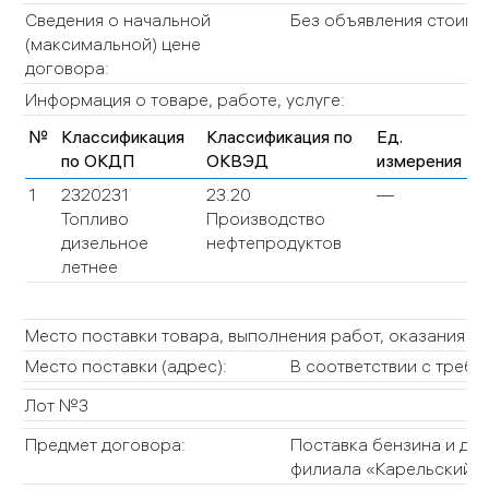
Сведения о начальной
Без объявления стоимо
(максимальной) цене
договора:
Информация о товаре, работе, услуге:
№
Классификация
Классификация по
Ед.
Ко
по ОКДП
ОКВЭД
измерения
(О
1
2320231
23.20
—
—
Топливо
Производство
дизельное
нефтепродуктов
летнее
Место поставки товара, выполнения работ, оказания у
Место поставки (адрес):
В соответствии с требо
Лот №3
Предмет договора:
Поставка бензина и диз
филиала «Карельский» 