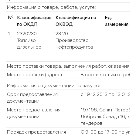
Информация о товаре, работе, услуге:
№
Классификация
Классификация по
Ед.
Ко
по ОКДП
ОКВЭД
измерения
(О
1
2320230
23.20
—
—
Топливо
Производство
дизельное
нефтепродуктов
Место поставки товара, выполнения работ, оказания у
Место поставки (адрес):
В соответствии с требо
Информация о документации по закупке
Срок предоставления
с 19.12.2013 по 13.01.20
документации:
Место предоставления
197198, Санкт-Петербур
документации:
Добролюбова, д.16, корп
тендеров
Порядок предоставления
С 9-00 до 17-00 по ука