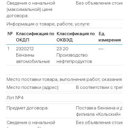
Сведения о начальной
Без объявления стоимо
(максимальной) цене
договора:
Информация о товаре, работе, услуге:
№
Классификация по
Классификация по
Ед.
Ко
ОКДП
ОКВЭД
измерения
(О
1
2320212
23.20
—
—
Бензины
Производство
автомобильные
нефтепродуктов
Место поставки товара, выполнения работ, оказания у
Место поставки (адрес):
В соответствии с требо
Лот №4
Предмет договора:
Поставка бензина и диз
филиала «Кольский» ОА
Сведения о начальной
Без объявления стоимо