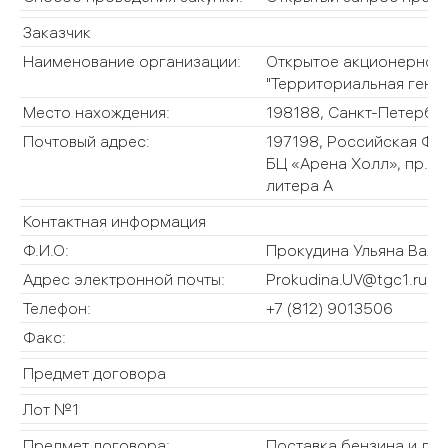
Заказчик
Наименование организации:
Открытое акционерное
"Территориальная ген
Место нахождения:
198188, Санкт-Петербур
Почтовый адрес:
197198, Российская Фе
БЦ «Арена Холл», пр. Д
литера А
Контактная информация
Ф.И.О:
Прокудина Ульяна Вале
Адрес электронной почты:
Prokudina.UV@tgc1.ru
Телефон:
+7 (812) 9013506
Факс:
Предмет договора
Лот №1
Предмет договора:
Поставка бензина и диз