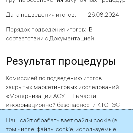
Дата подведения итогов: 26.08.2024
Порядок подведения итогов: В
соответствии с Документацией
Результат процедуры
Комиссией по подведению итогов
закрытых маркетинговых исследований:
«Модернизации АСУ ТП в части
информационной безопасности КТСГЭС
ГЭС-13» (D24P200690) принято решение
Наш сайт обрабатывает файлы cookie (в
заключить договор с лицом, от которого
том числе, файлы cookie, используемые
получено лучшее предложение: ООО