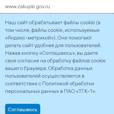
www.zakupki.gov.ru
Внесение платы за предоставление
Наш сайт обрабатывает файлы cookie (в
конкурсной документации
том числе, файлы cookie, используемые
«Яндекс-метрикой»). Они помогают
Требования не установлены
делать сайт удобнее для пользователей.
Нажав кнопку «Соглашаюсь», вы даете
← Все публикации
свое согласие на обработку файлов cookie
вашего браузера. Обработка данных
пользователей осуществляется в
соответствии с
Политикой обработки
©2026 ПАО «ТГК–1»
персональных данных
в ПАО «ТГК–1».
Соглашаюсь
office@tgc1.ru