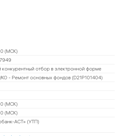
20
(МСК)
7949
 конкурентный отбор в электронной форме
КО - Ремонт основных фондов (
D21Р101404
)
20
(МСК)
20
(МСК)
банк-АСТ» (УТП)