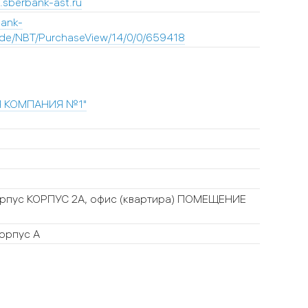
p.sberbank-ast.ru
bank-
rade/NBT/PurchaseView/14/0/0/659418
 КОМПАНИЯ №1"
рпус КОРПУС 2А, офис (квартира) ПОМЕЩЕНИЕ
корпус А