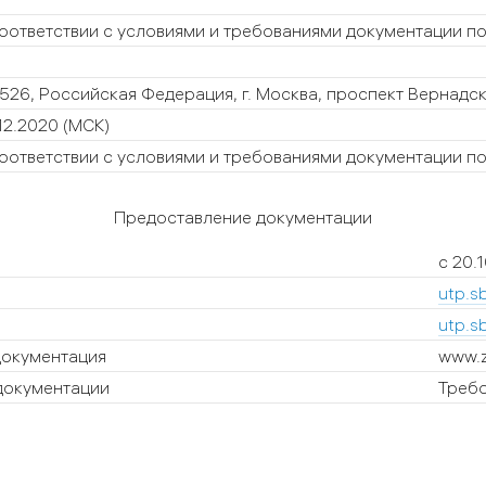
соответствии с условиями и требованиями документации п
526, Российская Федерация, г. Москва, проспект Вернадског
12.2020
(МСК)
соответствии с условиями и требованиями документации п
Предоставление документации
с 20.
utp.s
utp.s
документация
www.z
документации
Требо