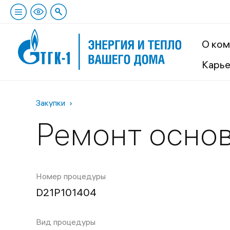
О ком
Карь
Закупки
Ремонт осно
Номер процедуры
D21Р101404
Вид процедуры