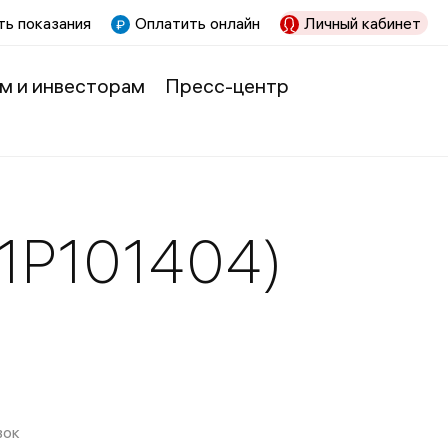
ь показания
Оплатить онлайн
Личный кабинет
м и инвесторам
Пресс-центр
1Р101404)
вок