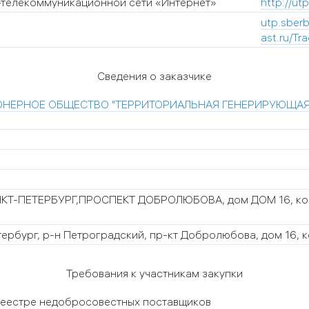
-телекоммуникационной сети «Интернет»
http://ut
utp.sber
ast.ru/T
Сведения о заказчике
ОНЕРНОЕ ОБЩЕСТВО "ТЕРРИТОРИАЛЬНАЯ ГЕНЕРИРУЮЩАЯ
НКТ-ПЕТЕРБУРГ,ПРОСПЕКТ ДОБРОЛЮБОВА, дом ДОМ 16, ко
тербург, р-н Петроградский, пр-кт Добролюбова, дом 16, 
Требования к участникам закупки
 реестре недобросовестных поставщиков