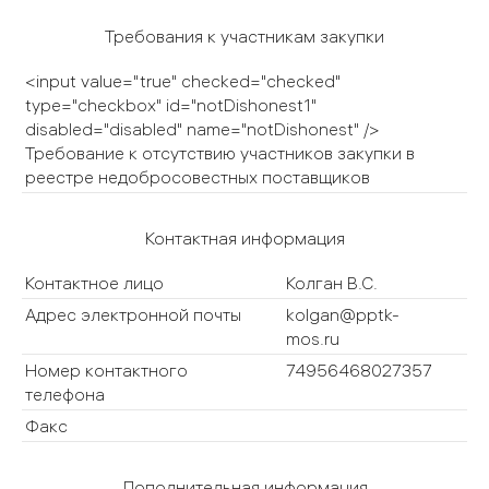
Требования к участникам закупки
<input value="true" checked="checked"
type="checkbox" id="notDishonest1"
disabled="disabled" name="notDishonest" />
Требование к отсутствию участников закупки в
реестре недобросовестных поставщиков
Контактная информация
Контактное лицо
Колган В.С.
Адрес электронной почты
kolgan@pptk-
mos.ru
Номер контактного
74956468027357
телефона
Факс
Дополнительная информация