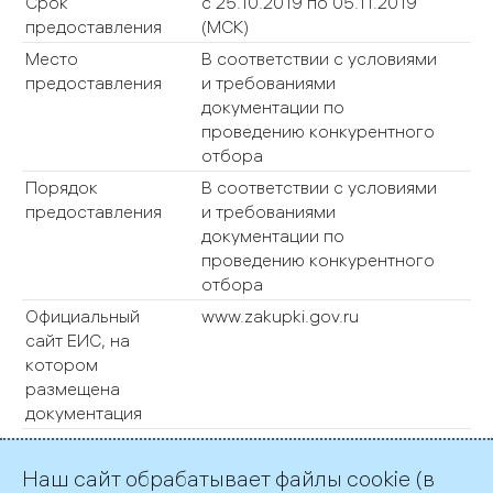
Срок
с 25.10.2019 по 05.11.2019
предоставления
(МСК)
Место
В соответствии с условиями
предоставления
и требованиями
документации по
проведению конкурентного
отбора
Порядок
В соответствии с условиями
предоставления
и требованиями
документации по
проведению конкурентного
отбора
Официальный
www.zakupki.gov.ru
сайт ЕИС, на
котором
размещена
документация
Внесение платы
Требования не установлены
за
Наш сайт обрабатывает файлы cookie (в