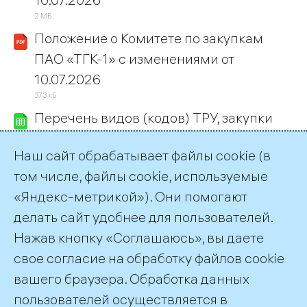
2 МБ
Положение о Комитете по закупкам
ПАО «ТГК-1» с изменениями от
10.07.2026
373 кБ
Перечень видов (кодов) ТРУ, закупки
которых осущ. у СМиСП
Наш сайт обрабатывает файлы cookie (в
175 кБ
том числе, файлы cookie, используемые
Регламент по организации и
«Яндекс-метрикой»). Они помогают
проведению закупок газа для нужд ОАО
делать сайт удобнее для пользователей.
«ТГК-1»
Нажав кнопку «Соглашаюсь», вы даете
25 кБ
Кодекс поведения поставщика
свое согласие на обработку файлов cookie
179 кБ
вашего браузера. Обработка данных
пользователей осуществляется в