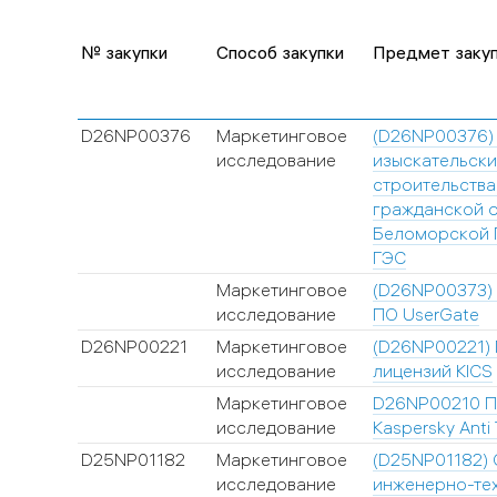
№ закупки
Способ закупки
Предмет заку
D26NP00376
Маркетинговое
(D26NP00376)
исследование
изыскательски
строительств
гражданской 
Беломорской 
ГЭС
Маркетинговое
(D26NP00373)
исследование
ПО UserGate
D26NP00221
Маркетинговое
(D26NP00221)
исследование
лицензий KICS
Маркетинговое
D26NP00210 П
исследование
Kaspersky Anti
D25NP01182
Маркетинговое
(D25NP01182)
исследование
инженерно-тех