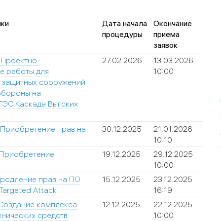
пки
Дата начала
Окончание
процедуры
приема
заявок
 Проектно-
27.02.2026
13.03.2026
е работы для
10:00
а защитных сооружений
обороны на
ГЭС Каскада Выгских
 Приобретение прав на
30.12.2025
21.01.2026
10:10
 Приобретение
19.12.2025
29.12.2025
10:00
родление прав на ПО
15.12.2025
23.12.2025
 Targeted Attack
16:19
 Создание комплекса
12.12.2025
22.12.2025
нических средств
10:00