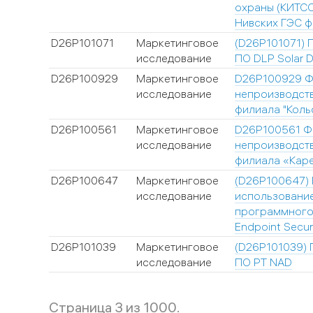
охраны (КИТСО
Нивских ГЭС ф
D26P101071
Маркетинговое
(D26P101071) 
исследование
ПО DLP Solar 
D26P100929
Маркетинговое
D26P100929 Ф
исследование
непроизводст
филиала "Коль
D26P100561
Маркетинговое
D26P100561 Ф
исследование
непроизводст
филиала «Кар
D26P100647
Маркетинговое
(D26P100647) 
исследование
использовани
программного
Endpoint Secur
D26P101039
Маркетинговое
(D26P101039) 
исследование
ПО PT NAD
Страница 3 из 1000.