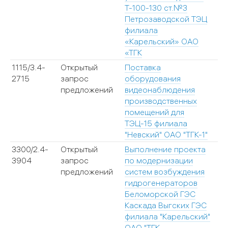
Т-100-130 ст.№3
Петрозаводской ТЭЦ
филиала
«Карельский» ОАО
«ТГК
1115/3.4-
Открытый
Поставка
2
2715
запрос
оборудования
предложений
видеонаблюдения
производственных
помещений для
ТЭЦ-15 филиала
"Невский" ОАО "ТГК-1"
3300/2.4-
Открытый
Выполнение проекта
2
3904
запрос
по модернизации
предложений
систем возбуждения
гидрогенераторов
Беломорской ГЭС
Каскада Выгских ГЭС
филиала "Карельский"
ОАО "ТГК-