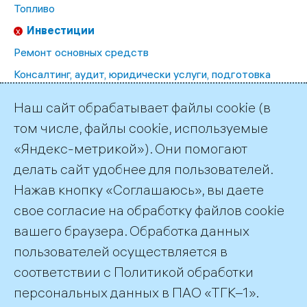
Топливо
Инвестиции
Ремонт основных средств
Консалтинг, аудит, юридически услуги, подготовка
кадров
Наш сайт обрабатывает файлы cookie (в
Эксплуатационные расходы
том числе, файлы cookie, используемые
Аренда, регистрация и оценка ИК
«Яндекс-метрикой»). Они помогают
Страхование, негосударственное ПС
делать сайт удобнее для пользователей.
Прочие закупки
Нажав кнопку «Соглашаюсь», вы даете
Информационные технологии
свое согласие на обработку файлов cookie
вашего браузера. Обработка данных
пользователей осуществляется в
соответствии с
Политикой обработки
©2026 ПАО «ТГК–1»
персональных данных
в ПАО «ТГК–1».