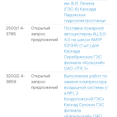
им. В.И. Ленина
(ГЭС-6) Каскада
Ладожских
гидроэлектростанци
2500/1.4-
Открытый
Поставка пожарной
3
3785
запрос
автоцистерны АЦ 3,0-
предложений
4,0 на шасси АМУР
531340 (1 шт.) для
Каскада
Серебрянских ГЭС
филиала «Кольский»
ОАО «ТГК 1».
3200/2.4-
Открытый
Выполнение работ по
1
3859
запрос
замене компрессора
предложений
воздушной системы г/
а №1, 2
Кондопожской ГЭС»
Каскад Сунских ГЭС
филиала
«Карельский» ОАО