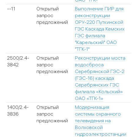
--11
Открытый
Выполнение ПИР для
2
запрос
реконструкции
предложений
ОРУ-220 Путкинской
ГЭС Каскада Кемских
ГЭС филиала
"Карельский" ОАО
"ТГК-1"
2500/2.4-
Открытый
Реконструкции моста
2
3842
запрос
водосброса
предложений
Серебрянской ГЭС-2
(ГЭС-16) каскада
Серебрянских ГЭС
филиала «Кольский»
ОАО «ТГК-1»
1400/2.4-
Открытый
Модернизация
2
3836
запрос
системы охранного
предложений
телевидения на
Волховской
гидроэлектростанции