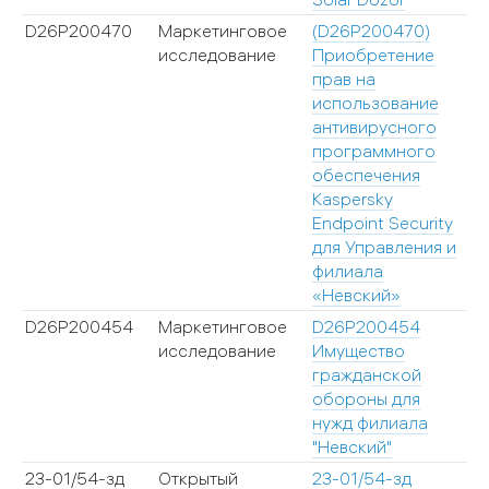
D26P200470
Маркетинговое
(D26P200470)
исследование
Приобретение
прав на
использование
антивирусного
программного
обеспечения
Kaspersky
Endpoint Security
для Управления и
филиала
«Невский»
D26P200454
Маркетинговое
D26P200454
исследование
Имущество
гражданской
обороны для
нужд филиала
"Невский"
23-01/54-зд
Открытый
23-01/54-зд