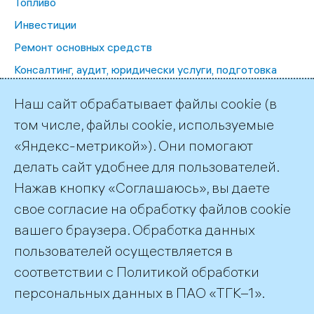
Топливо
Инвестиции
Ремонт основных средств
Консалтинг, аудит, юридически услуги, подготовка
кадров
Наш сайт обрабатывает файлы cookie (в
Эксплуатационные расходы
том числе, файлы cookie, используемые
Аренда, регистрация и оценка ИК
«Яндекс-метрикой»). Они помогают
Страхование, негосударственное ПС
делать сайт удобнее для пользователей.
Прочие закупки
Нажав кнопку «Соглашаюсь», вы даете
Информационные технологии
свое согласие на обработку файлов cookie
вашего браузера. Обработка данных
пользователей осуществляется в
соответствии с
Политикой обработки
©2026 ПАО «ТГК–1»
персональных данных
в ПАО «ТГК–1».