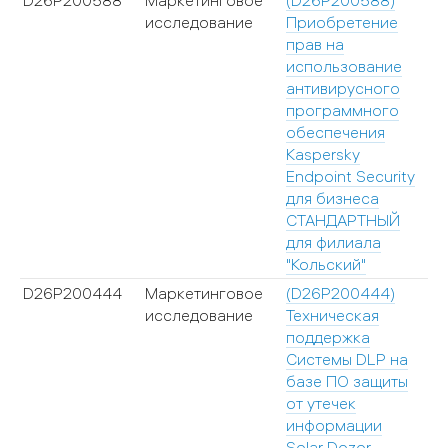
D26P200588
Маркетинговое
(D26P200588)
исследование
Приобретение
прав на
использование
антивирусного
программного
обеспечения
Kaspersky
Endpoint Security
для бизнеса
СТАНДАРТНЫЙ
для филиала
"Кольский"
D26P200444
Маркетинговое
(D26P200444)
исследование
Техническая
поддержка
Системы DLP на
базе ПО защиты
от утечек
информации
Solar Dozor