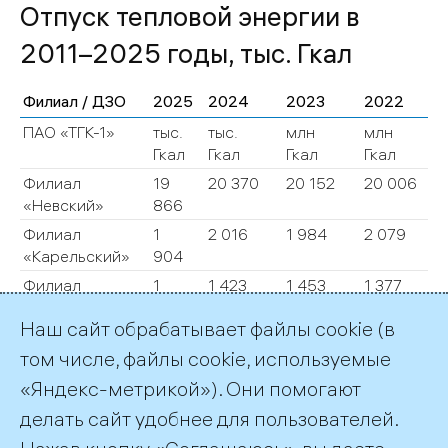
Отпуск тепловой энергии в
2011–2025 годы, тыс. Гкал
Филиал / ДЗО
2025
2024
2023
2022
ПАО «ТГК-1»
тыс.
тыс.
млн
млн
Гкал
Гкал
Гкал
Гкал
Филиал
19
20 370
20 152
20 006
«Невский»
866
Филиал
1
2 016
1 984
2 079
«Карельский»
904
Филиал
1
1 423
1 453
1 377
«Кольский»
349
Наш сайт обрабатывает файлы cookie (в
ПАО «ТГК-1»
23
23 809
23 589
23 462
том числе, файлы cookie, используемые
119
«Яндекс-метрикой»). Они помогают
АО
1
1 951
1 957
1 987
«Мурманская
919
делать сайт удобнее для пользователей.
ТЭЦ»