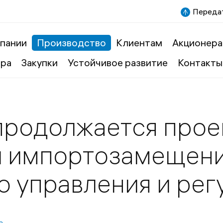
Передат
пании
Производство
Клиентам
Акционера
ера
Закупки
Устойчивое развитие
Контакты
продолжается прое
и импортозамещени
о управления и рег