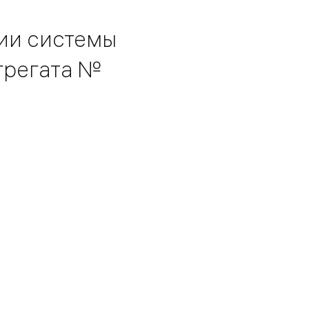
ии системы
грегата №