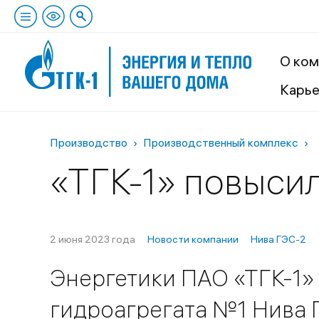
О ком
Карь
Производство
Производственный комплекс
«ТГК-1» повыси
2 июня 2023 года
Новости компании
Нива ГЭС-2
Энергетики ПАО «ТГК-1»
гидроагрегата №1 Нива 