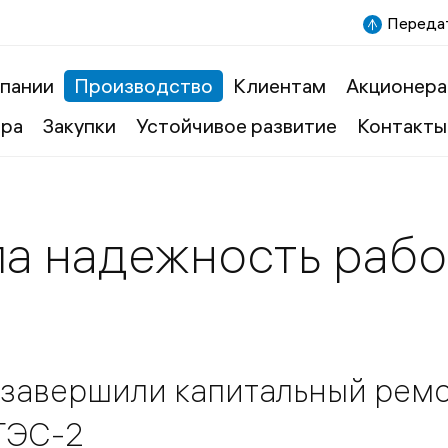
Передат
пании
Производство
Клиентам
Акционера
ера
Закупки
Устойчивое развитие
Контакты
ла надежность раб
 завершили капитальный рем
ГЭС-2