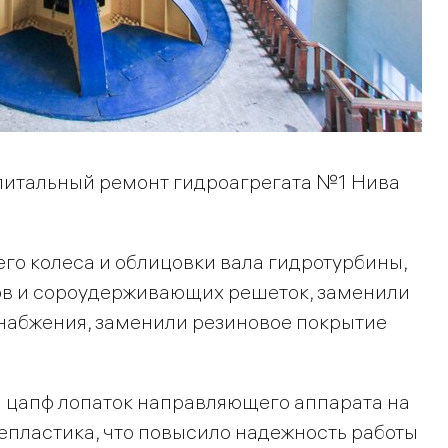
питальный ремонт гидроагрегата №1 Нива
о колеса и облицовки вала гидротурбины,
в и сороудерживающих решеток, заменили
набжения, заменили резиновое покрытие
и цапф лопаток направляющего аппарата на
епластика, что повысило надежность работы