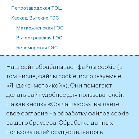
Петрозаводская ТЭЦ
Каскад Выгских ГЭС
Маткожненская ГЭС
Выгостровская ГЭС
Беломорская ГЭС
Палакоргская ГЭС
Наш сайт обрабатывает файлы cookie (в
Каскад Кемских ГЭС
том числе, файлы cookie, используемые
Путкинская ГЭС
«Яндекс-метрикой»). Они помогают
Подужемская ГЭС
делать сайт удобнее для пользователей.
Юшкозерская ГЭС
Нажав кнопку «Соглашаюсь», вы даете
Кривопорожская ГЭС
свое согласие на обработку файлов cookie
вашего браузера. Обработка данных
Каскад Сунских ГЭС
пользователей осуществляется в
Кондопожская ГЭС