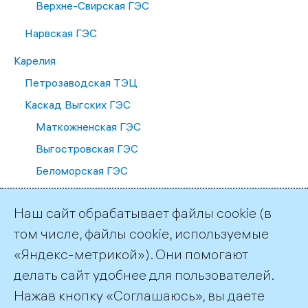
Верхне-Свирская ГЭС
Нарвская ГЭС
Карелия
Петрозаводская ТЭЦ
Каскад Выгских ГЭС
Маткожненская ГЭС
Выгостровская ГЭС
Беломорская ГЭС
Палакоргская ГЭС
Наш сайт обрабатывает файлы cookie (в
Каскад Кемских ГЭС
том числе, файлы cookie, используемые
Путкинская ГЭС
«Яндекс-метрикой»). Они помогают
Подужемская ГЭС
делать сайт удобнее для пользователей.
Юшкозерская ГЭС
Нажав кнопку «Соглашаюсь», вы даете