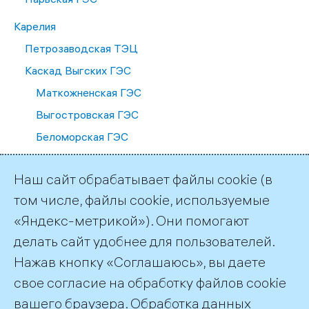
Карелия
Петрозаводская ТЭЦ
Каскад Выгских ГЭС
Маткожненская ГЭС
Выгостровская ГЭС
Беломорская ГЭС
Палакоргская ГЭС
Наш сайт обрабатывает файлы cookie (в
Каскад Кемских ГЭС
том числе, файлы cookie, используемые
Путкинская ГЭС
«Яндекс-метрикой»). Они помогают
Подужемская ГЭС
делать сайт удобнее для пользователей.
Юшкозерская ГЭС
Нажав кнопку «Соглашаюсь», вы даете
Кривопорожская ГЭС
свое согласие на обработку файлов cookie
вашего браузера. Обработка данных
Каскад Сунских ГЭС