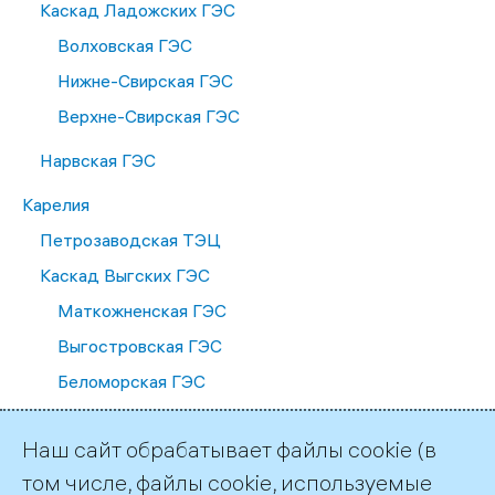
Каскад Ладожских ГЭС
Волховская ГЭС
Нижне-Свирская ГЭС
Верхне-Свирская ГЭС
Нарвская ГЭС
Карелия
Петрозаводская ТЭЦ
Каскад Выгских ГЭС
Маткожненская ГЭС
Выгостровская ГЭС
Беломорская ГЭС
Палакоргская ГЭС
Наш сайт обрабатывает файлы cookie (в
Каскад Кемских ГЭС
том числе, файлы cookie, используемые