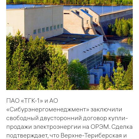
ПАО «ТГК-1» и АО
«Сибурэнергоменеджмент» заключили
свободный двусторонний договор купли-
продажи электроэнергии на ОРЭМ. Сделка
подтверждает, что Верхне-Териберская и