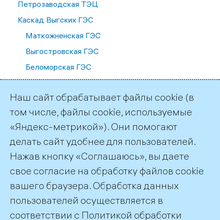
Петрозаводская ТЭЦ
Каскад Выгских ГЭС
Маткожненская ГЭС
Выгостровская ГЭС
Беломорская ГЭС
Палакоргская ГЭС
Наш сайт обрабатывает файлы cookie (в
Каскад Кемских ГЭС
том числе, файлы cookie, используемые
Путкинская ГЭС
«Яндекс-метрикой»). Они помогают
Подужемская ГЭС
делать сайт удобнее для пользователей.
Юшкозерская ГЭС
Нажав кнопку «Соглашаюсь», вы даете
Кривопорожская ГЭС
свое согласие на обработку файлов cookie
вашего браузера. Обработка данных
Каскад Сунских ГЭС
пользователей осуществляется в
Кондопожская ГЭС
соответствии с
Политикой обработки
Пальеозерская ГЭС
©2026 ПАО «ТГК–1»