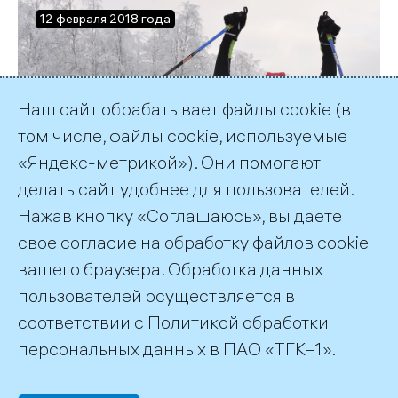
12 февраля 2018 года
В Заполярье прошло
Наш сайт обрабатывает файлы cookie (в
два этапа Кубка
том числе, файлы cookie, используемые
«Яндекс-метрикой»). Они помогают
"ТГК-1" по лыжным
делать сайт удобнее для пользователей.
гонкам
Нажав кнопку «Соглашаюсь», вы даете
свое согласие на обработку файлов cookie
вашего браузера. Обработка данных
пользователей осуществляется в
соответствии с
Политикой обработки
©2026 ПАО «ТГК–1»
персональных данных
в ПАО «ТГК–1».