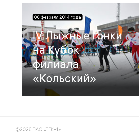
06 февраля 2014 года
IV Лыжные гонки
на Кубок
филиала
«Кольский»
©2026 ПАО «ТГК–1»