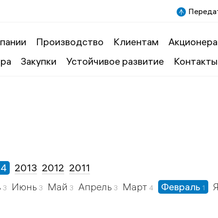
Передат
пании
Производство
Клиентам
Акционера
ера
Закупки
Устойчивое развитие
Контакты
14
2013
2012
2011
ь
Июнь
Май
Апрель
Март
Февраль
3
3
3
3
4
1