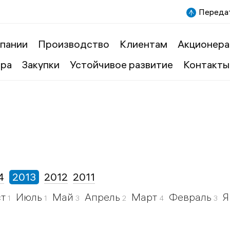
Передат
пании
Производство
Клиентам
Акционера
ера
Закупки
Устойчивое развитие
Контакты
4
2013
2012
2011
ст
Июль
Май
Апрель
Март
Февраль
Я
1
1
3
2
4
3