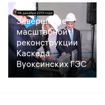
06 декабря 2013 года
Завершение
масштабной
реконструкции
Каскада
Вуоксинских ГЭС