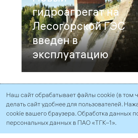
гидроагрегат на
Лесогорской ГЭС
введен в
эксплуатацию
Наш сайт обрабатывает файлы cookie (в том 
делать сайт удобнее для пользователей. Наж
©2026 ПАО «ТГК–1»
cookie вашего браузера. Обработка данных п
персональных данных
в ПАО «ТГК–1».