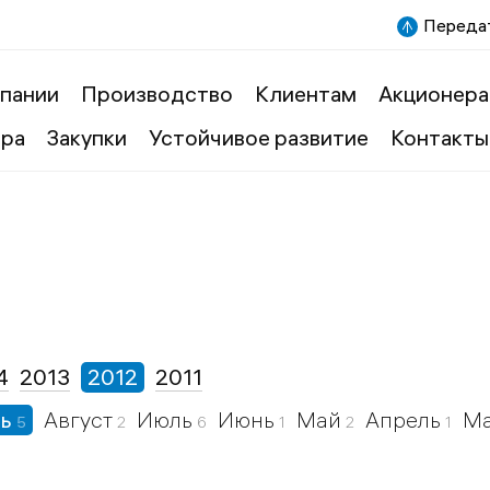
Передат
пании
Производство
Клиентам
Акционера
ера
Закупки
Устойчивое развитие
Контакты
4
2013
2012
2011
рь
Август
Июль
Июнь
Май
Апрель
М
5
2
6
1
2
1