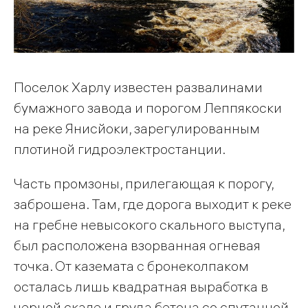
Поселок Харлу известен развалинами
бумажного завода и порогом Леппякоски
на реке Янисйоки, зарегулированным
плотиной гидроэлектростанции.
Часть промзоны, прилегающая к порогу,
заброшена. Там, где дорога выходит к реке
на гребне невысокого скального выступа,
был расположена взорванная огневая
точка. От каземата с бронеколпаком
осталась лишь квадратная выработка в
черной скале и груда бетона со спутанной