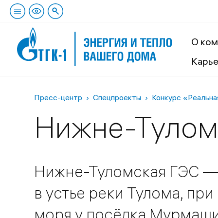
О ком
Карь
Пресс-центр
Спецпроекты
Конкурс «Реальна
Нижне-Тулом
Нижне-Туломская ГЭС — 
в устье реки Тулома, пр
моря у посёлка Мурмаши