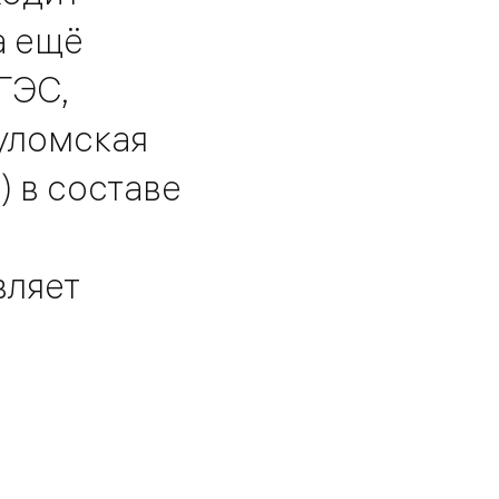
а ещё
ГЭС,
уломская
) в составе
вляет