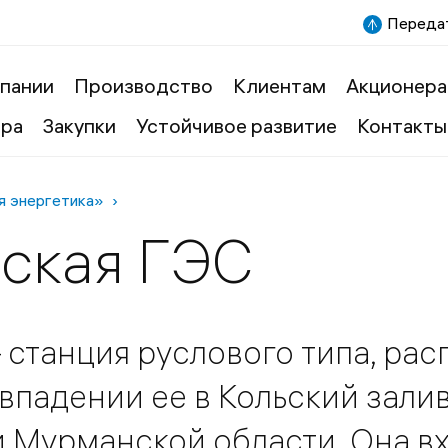
Передат
пании
Производство
Клиентам
Акционера
ера
Закупки
Устойчивое развитие
Контакты
я энергетика»
ская ГЭС
станция руслового типа, ра
и впадении ее в Кольский зали
 Мурманской области. Она в