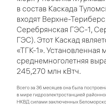
в состав Каскада Туломс
входят Верхне-Териберс
Серебрянская ГЭС-1, Се
ГЭС). Этот Каскад являе
«ТГК-1». Установленная
среднемноголетняя выра
245,270 млн кВтч.
Всего за 36 месяцев она была построен
в мире гидроэлектростанцией районног
НКВД силами заключенных Беломорско-Б