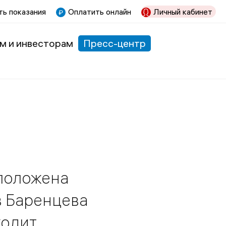
ь показания
Оплатить онлайн
Личный кабинет
м и инвесторам
Пресс-центр
сположена
в Баренцева
ходит