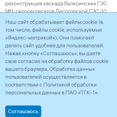
реконструкция каскада Ву­оксинских ГЭС
№1, гидроагрегатов Лесогорской ГЭС-10,
Светогорской ГЭС-11 и Волховской ГЭС;
Наш сайт обрабатывает файлы cookie (в
строительство парогазовых установок на
том числе, файлы cookie, используемые
Первомайской ТЭЦ-14 и Южной ТЭЦ-22.
«Яндекс-метрикой»). Они помогают
делать сайт удобнее для пользователей.
← Все публикации
Нажав кнопку «Соглашаюсь», вы даете
свое согласие на обработку файлов cookie
вашего браузера. Обработка данных
пользователей осуществляется в
соответствии с
Политикой обработки
©2026 ПАО «ТГК–1»
персональных данных
в ПАО «ТГК–1».
Соглашаюсь
office@tgc1.ru