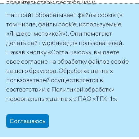
правительством республики и
администрацией Петрозаводска
Наш сайт обрабатывает файлы cookie (в
повысительная насосная станция должна
том числе, файлы cookie, используемые
быть построена и введена в эксплуатацию.
«Яндекс-метрикой»). Они помогают
делать сайт удобнее для пользователей.
← Все публикации
Нажав кнопку «Соглашаюсь», вы даете
свое согласие на обработку файлов cookie
вашего браузера. Обработка данных
пользователей осуществляется в
соответствии с
Политикой обработки
©2026 ПАО «ТГК–1»
персональных данных
в ПАО «ТГК–1».
Соглашаюсь
office@tgc1.ru