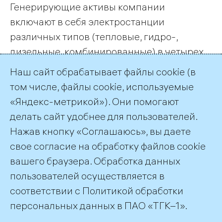
Генерирующие активы компании
включают в себя электростанции
различных типов (тепловые, гидро-,
дизельные, комбинированные) в четырех
субъектах РФ - Санкт-Петербурге,
Наш сайт обрабатывает файлы cookie (в
Республике Карелия, Ленинградской и
том числе, файлы cookie, используемые
Мурманской областях.
«Яндекс-метрикой»). Они помогают
делать сайт удобнее для пользователей.
← Все публикации
Нажав кнопку «Соглашаюсь», вы даете
свое согласие на обработку файлов cookie
вашего браузера. Обработка данных
пользователей осуществляется в
соответствии с
Политикой обработки
©2026 ПАО «ТГК–1»
персональных данных
в ПАО «ТГК–1».