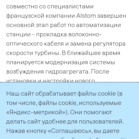
совместно со специалистами
французской компании Alstom завершен
основной этап работ по автоматизации
станции - прокладка волоконно-
оптического кабеля и замена регулятора
скорости турбины. В ближайшее время
планируется модернизация системы
возбуждения гидроагрегата. После
установки и настройки нового
оборудования управление всем каскадом
Наш сайт обрабатывает файлы cookie (в
Серебрянских ГЭС будет производиться с
том числе, файлы cookie, используемые
одной станции.
«Яндекс-метрикой»). Они помогают
делать сайт удобнее для пользователей.
← Все публикации
Нажав кнопку «Соглашаюсь», вы даете