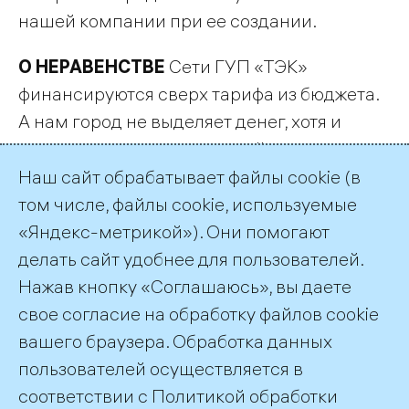
нашей компании при ее создании.
О НЕРАВЕНСТВЕ
Сети ГУП «ТЭК»
финансируются сверх тарифа из бюджета.
А нам город не выделяет денег, хотя и
является акционером нашей компании.
Наш сайт обрабатывает файлы cookie (в
Деловой Петербург, №81 (19 мая 2016 г.),
том числе, файлы cookie, используемые
Ольга Мягченко
«Яндекс-метрикой»). Они помогают
делать сайт удобнее для пользователей.
← Все публикации
Нажав кнопку «Соглашаюсь», вы даете
свое согласие на обработку файлов cookie
вашего браузера. Обработка данных
пользователей осуществляется в
соответствии с
Политикой обработки
©2026 ПАО «ТГК–1»