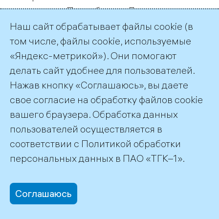
территории Петербурга «Ленэнерго»
построит 19 новых подстанций и
Наш сайт обрабатывает файлы cookie (в
реконструирует 27, проложит более 500 км
том числе, файлы cookie, используемые
кабельных и воздушных линий.
«Яндекс-метрикой»). Они помогают
делать сайт удобнее для пользователей.
Что же касается соглашения Чубайса и
Нажав кнопку «Соглашаюсь», вы даете
губернатора Ленобласти Валерия
свое согласие на обработку файлов cookie
Сердюкова, то эта программа потребует,
вашего браузера. Обработка данных
по словам Чистякова, 27 млрд рублей. В
пользователей осуществляется в
планах строительство 19 новых и
соответствии с
Политикой обработки
реконструкция 50 действующих
персональных данных
в ПАО «ТГК–1».
подстанций и сооружение 1,5 тыс. км
линий электропередач. «Во-первых,
Соглашаюсь
приоритетом программы является
повышение надежности