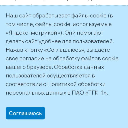
сложное финансовое положение. Но,
насколько я понимаю, в данном случае все
Наш сайт обрабатывает файлы cookie (в
серьезно просчитано и продумано и
том числе, файлы cookie, используемые
поэтому проект реализуется.
«Яндекс-метрикой»). Они помогают
делать сайт удобнее для пользователей.
Что же касается электроэнергии, то из-за
Нажав кнопку «Соглашаюсь», вы даете
повышения цен на топливо,
свое согласие на обработку файлов cookie
опережающего тарифы, рост денежного
вашего браузера. Обработка данных
потока потребителей будет съедать плата
пользователей осуществляется в
поставщикам газа. Естественно, основные
соответствии с
Политикой обработки
надежды мы возлагаем на увеличение
персональных данных
в ПАО «ТГК–1».
доли свободного рынка, что позволит
повысить и рентабельность работы
Соглашаюсь
энергетики. На настоящий момент цены в
свободном секторе выше, чем в