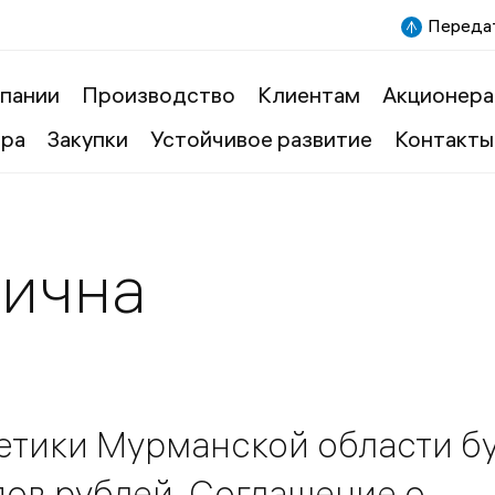
Передат
пании
Производство
Клиентам
Акционера
ера
Закупки
Устойчивое развитие
Контакты
вична
етики Мурманской области б
ов рублей. Соглашение о