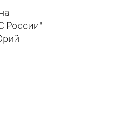
на
С России"
Юрий