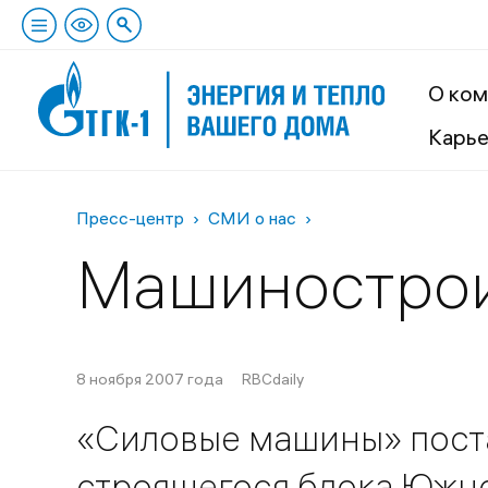
О ком
Карь
Пресс-центр
СМИ о нас
Машинострои
8 ноября 2007 года
RBCdaily
«Силовые машины» пост
строящегося блока Южно