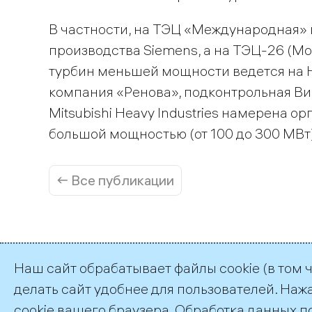
В частности, на ТЭЦ «Международная»
производства Siemens, а на ТЭЦ-26 (М
турбин меньшей мощности ведется на НП
компания «Ренова», подконтрольная Ви
Mitsubishi Heavy Industries намерена о
большой мощностью (от 100 до 300 МВт)
← Все публикации
Наш сайт обрабатывает файлы cookie (в том 
делать сайт удобнее для пользователей. Наж
©2026 ПАО «ТГК–1»
cookie вашего браузера. Обработка данных п