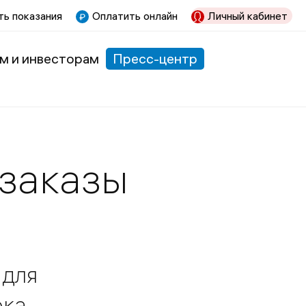
ь показания
Оплатить онлайн
Личный кабинет
м и инвесторам
Пресс-центр
заказы
 для
ока