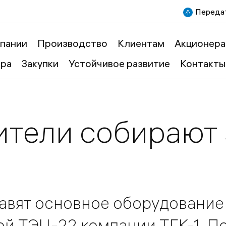
Передат
пании
Производство
Клиентам
Акционера
ера
Закупки
Устойчивое развитие
Контакты
тели собирают 
авят основное оборудование
й ТЭЦ-22 компании ТГК-1. П