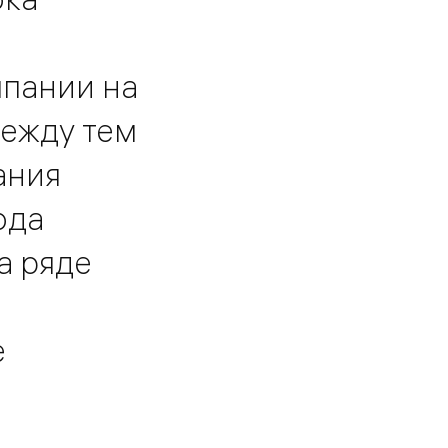
мпании на
ежду тем
ания
ода
а ряде
е