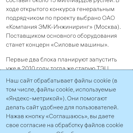
ходе открытого конкурса генеральным
подрядчиком по проекту выбрано ОАО
«Компания ЭМК-Инжиниринг» (Москва).
Поставщиком основного оборудования
станет концерн «Силовые машины».
Первые два блока планируют запустить
уже в 2010 году, тогда же старую ТЭЦ
демонтируют, а на ее месте построят
Наш сайт обрабатывает файлы cookie (в
третий - самый мощный блок новой
том числе, файлы cookie, используемые
теплоцентрали.
«Яндекс-метрикой»). Они помогают
делать сайт удобнее для пользователей.
← Все публикации
Нажав кнопку «Соглашаюсь», вы даете
свое согласие на обработку файлов cookie