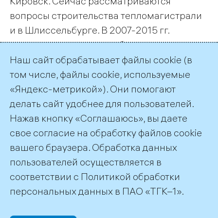
Кировск. Сейчас рассматриваются
вопросы строительства тепломагистрали
и в Шлиссельбурге. В 2007-2015 гг.
запланирована масштабная
реконструкция Дубровской ТЭС-8.
Наш сайт обрабатывает файлы cookie (в
том числе, файлы cookie, используемые
Нина Богданова
«Яндекс-метрикой»). Они помогают
делать сайт удобнее для пользователей.
← Все публикации
Нажав кнопку «Соглашаюсь», вы даете
свое согласие на обработку файлов cookie
вашего браузера. Обработка данных
пользователей осуществляется в
соответствии с
Политикой обработки
©2026 ПАО «ТГК–1»
персональных данных
в ПАО «ТГК–1».