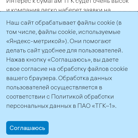
Интерес к бумагам ТГК будет очень высок
и компания легко наберет заявки на
нужную сумму, говорит Тайц. По его
Наш сайт обрабатывает файлы cookie (в
словам, велика вероятность, что акций
том числе, файлы cookie, используемые
ТГК-1 не достанется всем желающим.
«Яндекс-метрикой»). Они помогают
делать сайт удобнее для пользователей.
← Все публикации
Нажав кнопку «Соглашаюсь», вы даете
свое согласие на обработку файлов cookie
вашего браузера. Обработка данных
пользователей осуществляется в
соответствии с
Политикой обработки
©2026 ПАО «ТГК–1»
персональных данных
в ПАО «ТГК–1».
Соглашаюсь
office@tgc1.ru