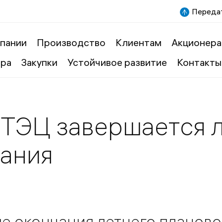
Передат
пании
Производство
Клиентам
Акционера
ера
Закупки
Устойчивое развитие
Контакты
ТЭЦ завершается 
ания
сле окончания летнего планово