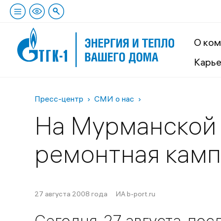
О ком
Карь
Пресс-центр
СМИ о нас
На Мурманской 
ремонтная камп
27 августа 2008 года
ИА b-port.ru
Сегодня, 27 августа, по