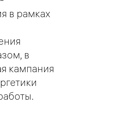
я в рамках
ения
зом, в
ая кампания
ергетики
работы.