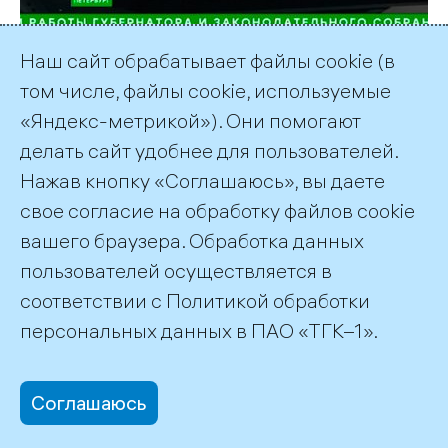
Наш сайт обрабатывает файлы cookie (в
На электростанции № 2 Центральной ТЭЦ
том числе, файлы cookie, используемые
Петербурга полным ходом идет второй
«Яндекс-метрикой»). Они помогают
этап масштабной реконструкции
исторического теплоисточника —
делать сайт удобнее для пользователей.
строительство современной водогрейной
Нажав кнопку «Соглашаюсь», вы даете
котельной.
свое согласие на обработку файлов cookie
вашего браузера. Обработка данных
пользователей осуществляется в
соответствии с
Политикой обработки
©2026 ПАО «ТГК–1»
персональных данных
в ПАО «ТГК–1».
Соглашаюсь
office@tgc1.ru