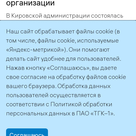
организации
В Кировской администрации состоялась
пресс-конференция, посвященная смене
Наш сайт обрабатывает файлы cookie (в
теплоснабжающей организации (ЕТО).
том числе, файлы cookie, используемые
Решением Совета депутатов г. Кировска
«Яндекс-метрикой»). Они помогают
данный статус присвоен Апатитской ТЭЦ
ОАО «ТГК-1» (ранее ЕТО являлось ОАО
делать сайт удобнее для пользователей.
"Апатит"), в границах города Кировска и
Нажав кнопку «Соглашаюсь», вы даете
микрорайона Кукисвумчорр.
свое согласие на обработку файлов cookie
вашего браузера. Обработка данных
пользователей осуществляется в
соответствии с
Политикой обработки
©2026 ПАО «ТГК–1»
персональных данных
в ПАО «ТГК–1».
Соглашаюсь
office@tgc1.ru