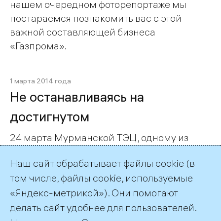
нашем очередном фоторепортаже мы
постараемся познакомить вас с этой
важной составляющей бизнеса
«Газпрома».
1 марта 2014 года
Не останавливаясь на
достигнутом
24 марта Мурманской ТЭЦ, одному из
старейших предприятий ОАО «ТГК-1»,
Наш сайт обрабатывает файлы cookie (в
исполнилось 80 лет. Сегодня это
том числе, файлы cookie, используемые
крупнейшее теплоснабжающее
«Яндекс-метрикой»). Они помогают
предприятие в Заполярье,
обеспечивающее тепловой энергией
делать сайт удобнее для пользователей.
порядка 75% потребителей города