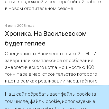
сети, к надежной и бесперебойной работе
в новом отопительном сезоне.
4 июня 2008 года
Хроника. На Васильевском
будет теплее
Специалисты Василеостровской ТЭЦ-7
завершили комплексное опробование
энергетического котла мощностью 160
тонн пара в час, строительство которого
идет в рамках реализации масштабного
проекта развития энергосистемы
Наш сайт обрабатывает файлы cookie (в
Василеостровского района.
том числе, файлы cookie, используемые
«Яндекс-метрикой»). Они помогают