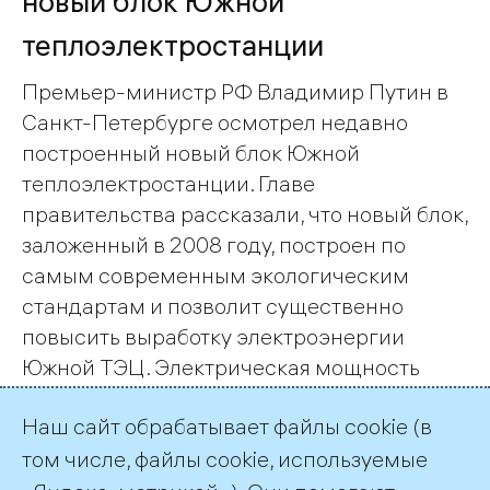
новый блок Южной
теплоэлектростанции
Премьер-министр РФ Владимир Путин в
Санкт-Петербурге осмотрел недавно
построенный новый блок Южной
теплоэлектростанции. Главе
правительства рассказали, что новый блок,
заложенный в 2008 году, построен по
самым современным экологическим
стандартам и позволит существенно
повысить выработку электроэнергии
Южной ТЭЦ. Электрическая мощность
нового парогазового энергоблока 450 МВт,
Наш сайт обрабатывает файлы cookie (в
тепловая - 341 Гкал/час.
том числе, файлы cookie, используемые