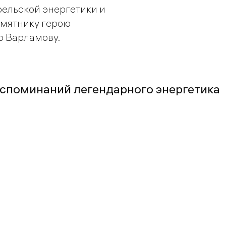
ельской энергетики и
амятнику герою
ю Варламову.
оспоминаний легендарного энергетика