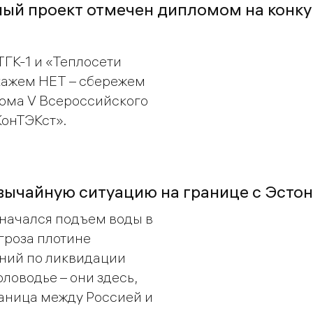
ый проект отмечен дипломом на конку
ГК-1 и «Теплосети
кажем НЕТ – сбережем
лома V Всероссийского
КонТЭКст».
ычайную ситуацию на границе с Эстони
 начался подъем воды в
гроза плотине
ений по ликвидации
ловодье – они здесь,
раница между Россией и