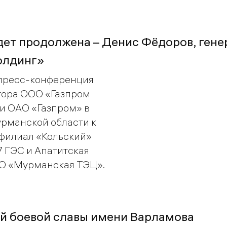
ет продолжена – Денис Фёдоров, ген
олдинг»
 пресс-конференция
тора ООО «Газпром
и ОАО «Газпром» в
урманской области к
 филиал «Кольский»
17 ГЭС и Апатитская
АО «Мурманская ТЭЦ».
ей боевой славы имени Варламова