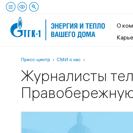
О ком
Карь
Пресс-центр
СМИ о нас
Журналисты тел
Правобережну